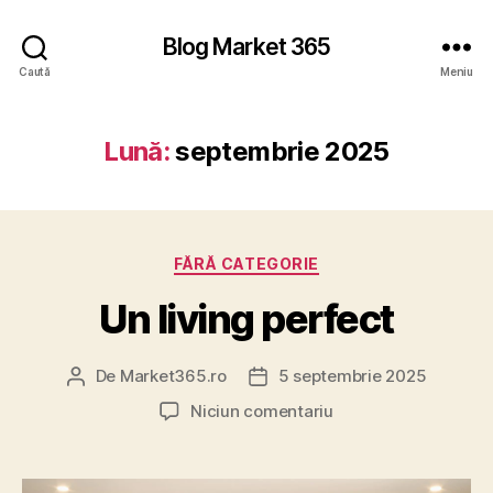
Blog Market 365
Caută
Meniu
Lună:
septembrie 2025
Categorii
FĂRĂ CATEGORIE
Un living perfect
De
Market365.ro
5 septembrie 2025
Autor
Dată
articol
articol
la
Niciun comentariu
Un
living
perfect