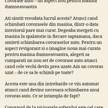
Covorase auto – un aspect nou pentru masina
dumneavoastra
Ati simtit vreodata lucrul acesta? Atunci cand
schimbati covorasele din masina, dintr-o data
interiorul pare mai curat. Degeaba mergeti cu
masina la spalatorie in fiecare saptamana, daca
omiteti schimbarea covoraselor auto. Pentru un
aspect revigorant si o imagine noua mai curata
pentru masina dumneavoastra, alegeti sa
cumparati un nou set de covorase auto atunci
cand cele vechi devin prea uzate.Am un covoras
uzat – de ce sa le schimb pe toate?
Acesta este una din intrebarile ce vin automat
atunci cand devine necesara schimbarea unui
covoras auto. Ce se intampla de fapt?
Covorasul de la picioarele soferului este cel care