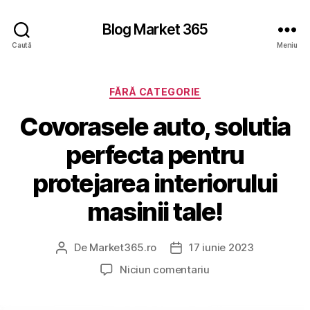
Blog Market 365
Caută
Meniu
Categorii
FĂRĂ CATEGORIE
Covorasele auto, solutia
perfecta pentru
protejarea interiorului
masinii tale!
De
Market365.ro
17 iunie 2023
Autor
Dată
articol
articol
la
Niciun comentariu
Covorasele
auto,