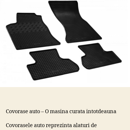
solutia
perfecta
pentru
protejarea
interiorului
masinii
tale!
Covorase auto – O masina curata intotdeauna
Covorasele auto reprezinta alaturi de